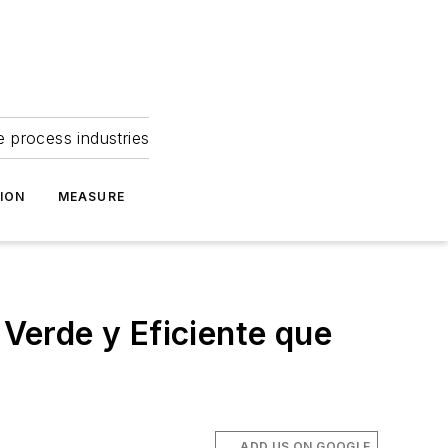
e process industries
ION
MEASURE
Verde y Eficiente que
ADD US ON GOOGLE