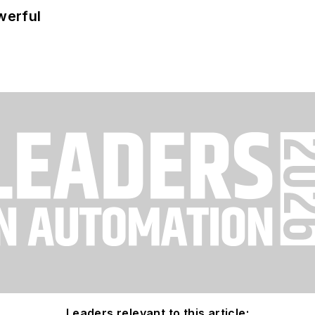
werful
Leaders relevant to this article: